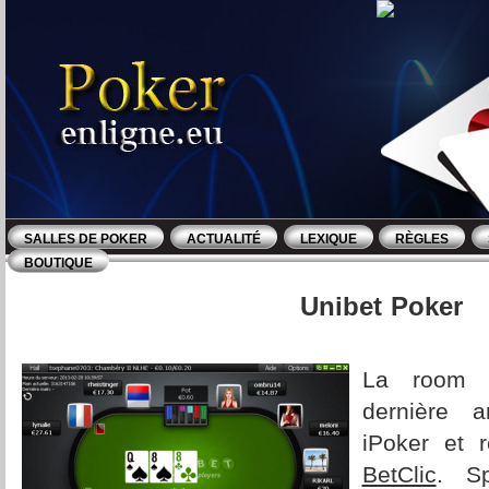
SALLES DE POKER
ACTUALITÉ
LEXIQUE
RÈGLES
BOUTIQUE
Unibet Poker
La room U
dernière a
iPoker et 
BetClic
. Sp