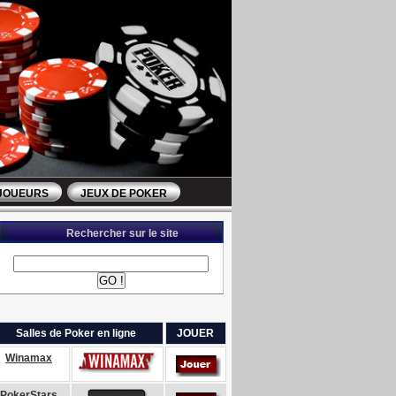
 JOUEURS
JEUX DE POKER
Rechercher sur le site
Salles de Poker en ligne
JOUER
Winamax
PokerStars