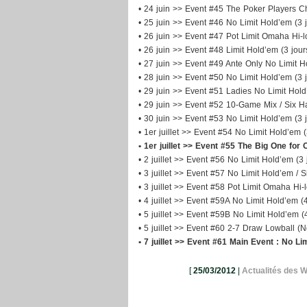
• 24 juin >> Event #45 The Poker Players C
• 25 juin >> Event #46 No Limit Hold’em (3 j
• 26 juin >> Event #47 Pot Limit Omaha Hi-low
• 26 juin >> Event #48 Limit Hold’em (3 jour
• 27 juin >> Event #49 Ante Only No Limit Ho
• 28 juin >> Event #50 No Limit Hold’em (3 j
• 29 juin >> Event #51 Ladies No Limit Hol
• 29 juin >> Event #52 10-Game Mix / Six Ha
• 30 juin >> Event #53 No Limit Hold’em (3 j
• 1er juillet >> Event #54 No Limit Hold’em (
• 1er juillet >> Event #55 The Big One for 
• 2 juillet >> Event #56 No Limit Hold’em (3 
• 3 juillet >> Event #57 No Limit Hold’em / 
• 3 juillet >> Event #58 Pot Limit Omaha Hi-lo
• 4 juillet >> Event #59A No Limit Hold’em (4
• 5 juillet >> Event #59B No Limit Hold’em (4
• 5 juillet >> Event #60 2-7 Draw Lowball (No
• 7 juillet >> Event #61 Main Event : No L
[
25/03/2012
|
Actualités des